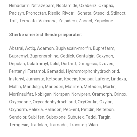
Nimadorm, Nitrazepam, Noctamide, Oxabenz, Oxapax,
Pacisyn, Pronoctan, Risolid, Rivotril, Sonata, Stesolid, Stilnoct,
Tafil, Temesta, Valaxona, Zolpidem, Zonoct, Zopiclone.
Stærke smertestillende præparater:
Abstral, Actiq, Adamon, Bupivacain-morfin, Buprefarm,
Bupremyl, Buprenorphine, Codilek, Contalgin, Coxynon,
Depolan, Dolatramyl, Dolol, Dortard, Durogesic, Dzuveo,
Fentanyl, Fortamol, Gemadol, Hydromorphonhydrochlorid,
Instanyl, Jurniasta, Ketogan, Kodein, Kodipar, Lafene, Lindoxa,
Malfin, Mandolgin, Marlodon, Matrifen, Metadon, Morfin,
Morfinsulfat, Nobligan, Norspan, Norvipren, Oramorph, Orinox,
Oxycodone, Oxycodonhydrochlorid, OxyContin, Oxylan,
Oxynorm, Palexia, Palladon, PecFent, Petidin, Reltebon,
Sendolor, Sublifen, Suboxone, Subutex, Tadol, Targin,
Temgesic, Tradolan, Tramadol, Transtec, Vilan