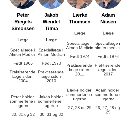
Peter
Jakob
Lærke
Adam
Riegels
Wendel
Thomsen
Nissen
Simonsen
Tilma
Læge
Læge
Læge
Læge
Speciallæge i 
Speciallæge i 
Almen Medicin
almen medicin
Speciallæge i 
Speciallæge i 
Almen Medicin
Almen Medicin
Født 1974
Født i 1976
Født 1966
Født 1973
Praktiserende 
Praktiserende 
læge siden 
læge siden 
Praktiserende 
Praktiserende 
2011
2017
læge siden 
læge siden 
2004
2010
Lærke holder 
Adam holder 
sommerferie i 
sommerferie i 
Peter holder 
Jakob holder 
ugerne
ugerne
sommerferie i 
sommerferie i 
ugerne
ugerne
27, 28 og 29
26, 27, 28 og 
29
30, 31 og 32
30, 31 og 32