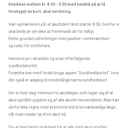
klinikken mellem kl. 8.30 - 9.30 med henblik på at få
foretaget en kort, akut vurdering.
Vær opmærksom på, at akuttiden først starter 8.30, hvorfor vi
skal bede jer om ikke at fremmøde alt for tidligt.
Dette grundet udfordringer med pladser i venteværelset
og risiko for smittefare.
Henvend jer i skranken og scan efterfølgende
sundhedskortet.
Forældre kan med fordel bruge appen "Sundhedskortet", hvor
der også er adgang til mindreårige børns sundhedskort.
Der er hver dag minimum to akutlæger, som tager sig af al
akut opstået sygdom og af alle akutte henvendelser. Man kan
derfor ikke regne med at komme ind til sin sædvanlige læge,
når man møder op til en akut tid.
For at give bedst mulighed for at alle med akut opstået,