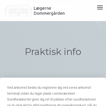
Praktisk info
Ved ankomst bedes du registrere dig ved vores ankomst
terminal, inden du tager plads i venteværelset.
Sundhedskortet giver dig ret til ydelser efter sundhedsloven
og du skal derfor altid medbringe dit sygesikringskort, når du