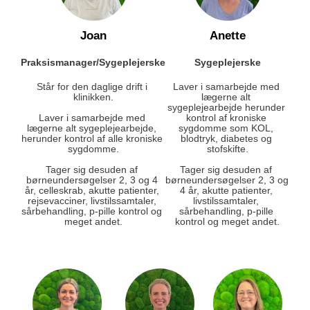
Joan
Anette
Praksismanager/Sygeplejerske
Sygeplejerske
Står for den daglige drift i 
Laver i samarbejde med 
klinikken.
lægerne alt 
sygeplejearbejde herunder 
Laver i samarbejde med 
kontrol af kroniske 
lægerne alt sygeplejearbejde, 
sygdomme som KOL, 
herunder kontrol af alle kroniske 
blodtryk, diabetes og 
sygdomme.
stofskifte.
Tager sig desuden af 
Tager sig desuden af 
børneundersøgelser 2, 3 og 4 
børneundersøgelser 2, 3 og 
år, celleskrab, akutte patienter, 
4 år, akutte patienter, 
rejsevacciner, livstilssamtaler, 
livstilssamtaler, 
sårbehandling, p-pille kontrol og 
sårbehandling, p-pille 
meget andet.
kontrol og meget andet.