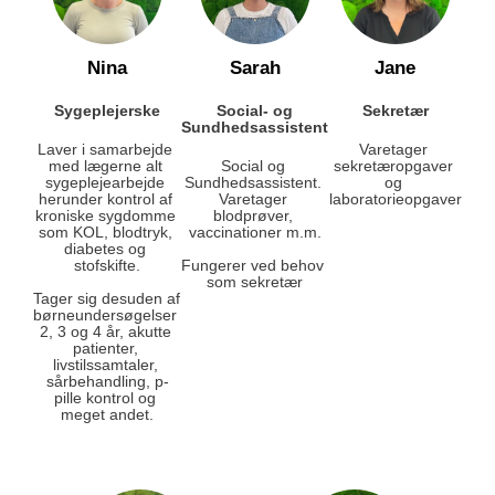
Nina
Sarah
Jane
Sygeplejerske
Social- og
Sekretær
Sundhedsassistent
Laver i samarbejde 
Varetager 
med lægerne alt 
Social og 
sekretæropgaver 
sygeplejearbejde 
Sundhedsassistent. 
og 
herunder kontrol af 
Varetager 
laboratorieopgaver
kroniske sygdomme 
blodprøver, 
som KOL, blodtryk, 
vaccinationer m.m.
diabetes og 
stofskifte.
Fungerer ved behov 
som sekretær
Tager sig desuden af 
børneundersøgelser 
2, 3 og 4 år, akutte 
patienter, 
livstilssamtaler, 
sårbehandling, p-
pille kontrol og 
meget andet.